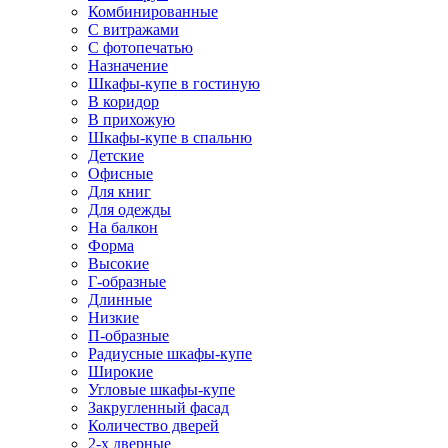
Комбинированные
С витражами
С фотопечатью
Назначение
Шкафы-купе в гостиную
В коридор
В прихожую
Шкафы-купе в спальню
Детские
Офисные
Для книг
Для одежды
На балкон
Форма
Высокие
Г-образные
Длинные
Низкие
П-образные
Радиусные шкафы-купе
Широкие
Угловые шкафы-купе
Закругленный фасад
Количество дверей
2-х дверные