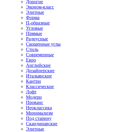
Дорогие
Эконом-класс
Элитные
Форма
П-образные
Угловые
Прямые
Радиусные
Скошенные углы
Стиль
Современные
Евро
Английские
Дизайнерские
Итальянские
Кантри
Классические
Лофт
Модерн
Прованс
Неоклассика
Минимализм
Под старину
Скандинавские
Элитные