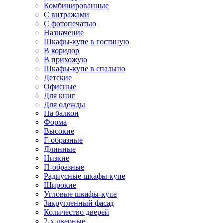
Комбинированные
С витражами
С фотопечатью
Назначение
Шкафы-купе в гостиную
В коридор
В прихожую
Шкафы-купе в спальню
Детские
Офисные
Для книг
Для одежды
На балкон
Форма
Высокие
Г-образные
Длинные
Низкие
П-образные
Радиусные шкафы-купе
Широкие
Угловые шкафы-купе
Закругленный фасад
Количество дверей
2-х дверные