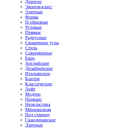
Дорогие
Эконом-класс
Элитные
Форма
П-образные
Угловые
Прямые
Радиусные
Скошенные углы
Стиль
Современные
Евро
Английские
Дизайнерские
Итальянские
Кантри
Классические
Лофт
Модерн
Прованс
Неоклассика
Минимализм
Под старину
Скандинавские
Элитные