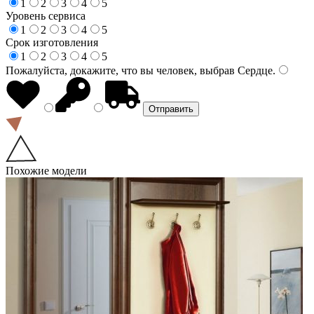
1
2
3
4
5
Уровень сервиса
1
2
3
4
5
Срок изготовления
1
2
3
4
5
Пожалуйста, докажите, что вы человек, выбрав
Сердце
.
Похожие модели