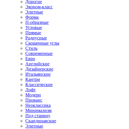
Дорогие
Эконом-класс
Элитные
Форма
П-образные
Угловые
Прямые
Радиусные
Скошенные углы
Стиль
Современные
Евро
Английские
Дизайнерские
Итальянские
Кантри
Классические
Лофт
Модерн
Прованс
Неоклассика
Минимализм
Под старину
Скандинавские
Элитные