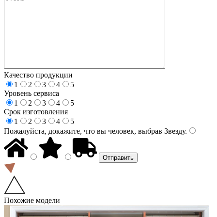
Качество продукции
1
2
3
4
5
Уровень сервиса
1
2
3
4
5
Срок изготовления
1
2
3
4
5
Пожалуйста, докажите, что вы человек, выбрав
Звезду
.
Похожие модели