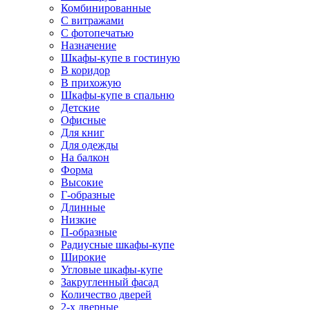
Комбинированные
С витражами
С фотопечатью
Назначение
Шкафы-купе в гостиную
В коридор
В прихожую
Шкафы-купе в спальню
Детские
Офисные
Для книг
Для одежды
На балкон
Форма
Высокие
Г-образные
Длинные
Низкие
П-образные
Радиусные шкафы-купе
Широкие
Угловые шкафы-купе
Закругленный фасад
Количество дверей
2-х дверные