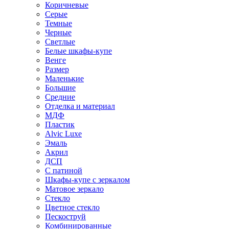
Коричневые
Серые
Темные
Черные
Светлые
Белые шкафы-купе
Венге
Размер
Маленькие
Большие
Средние
Отделка и материал
МДФ
Пластик
Alvic Luxe
Эмаль
Акрил
ДСП
С патиной
Шкафы-купе с зеркалом
Матовое зеркало
Стекло
Цветное стекло
Пескоструй
Комбинированные