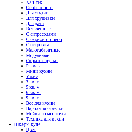
Хай-тек
Особенности
Для студии
Для хрущевки
Для дачи
Встроенные
С антресолями
С барной стойкой
С островом
Малогабаритные
Модульные
Скрытые ручки
Размер
Мини-кухни
Узкие
3 кв. м.
5 кв. м.
6 кв. м.
9 кв. м.
Все для кухни
Варианты отделки
Мойки и смесители
Техника для кухни
Шкафы-купе
Цвет