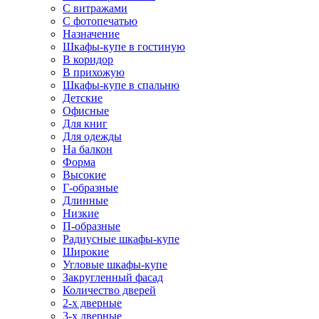
С витражами
С фотопечатью
Назначение
Шкафы-купе в гостиную
В коридор
В прихожую
Шкафы-купе в спальню
Детские
Офисные
Для книг
Для одежды
На балкон
Форма
Высокие
Г-образные
Длинные
Низкие
П-образные
Радиусные шкафы-купе
Широкие
Угловые шкафы-купе
Закругленный фасад
Количество дверей
2-х дверные
3-х дверные