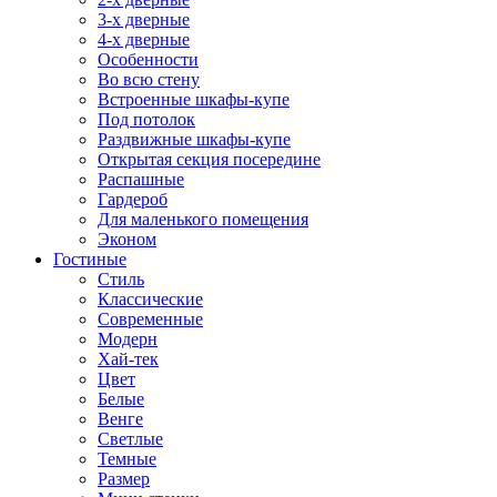
3-х дверные
4-х дверные
Особенности
Во всю стену
Встроенные шкафы-купе
Под потолок
Раздвижные шкафы-купе
Открытая секция посередине
Распашные
Гардероб
Для маленького помещения
Эконом
Гостиные
Стиль
Классические
Современные
Модерн
Хай-тек
Цвет
Белые
Венге
Светлые
Темные
Размер