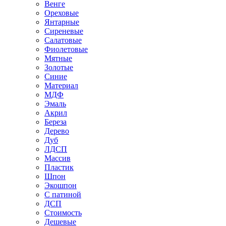
Венге
Ореховые
Янтарные
Сиреневые
Салатовые
Фиолетовые
Мятные
Золотые
Синие
Материал
МДФ
Эмаль
Акрил
Береза
Дерево
Дуб
ЛДСП
Массив
Пластик
Шпон
Экошпон
С патиной
ДСП
Стоимость
Дешевые