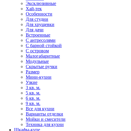
Эксклюзивные
Хай-тек
Особенности
Для студии
Для хрущевки
Для дачи
Встроенные
С антресолями
С барной стойкой
С островом
Малогабаритные
Модульные
Скрытые ручки
Размер
Мини-кухни
Узкие
3 кв. м.
5 кв. м.
6 кв. м.
9 кв. м.
Все для кухни
Варианты отделки
Мойки и смесители
Техника для кухни
Шкафы-купе