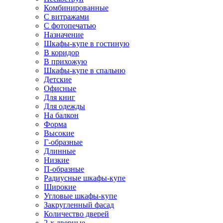
Комбинированные
С витражами
С фотопечатью
Назначение
Шкафы-купе в гостиную
В коридор
В прихожую
Шкафы-купе в спальню
Детские
Офисные
Для книг
Для одежды
На балкон
Форма
Высокие
Г-образные
Длинные
Низкие
П-образные
Радиусные шкафы-купе
Широкие
Угловые шкафы-купе
Закругленный фасад
Количество дверей
2-х дверные