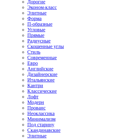
Дорогие
Эконом-класс
Элитные
Форма
П-образные
Угловые
Прямые
Радиусные
Скошенные углы
Стиль
Современные
Евро
Английские
Дизайнерские
Итальянские
Кантри
Классические
Лофт
Модерн
Прованс
Неоклассика
Минимализм
Под старину
Скандинавские
Элитные