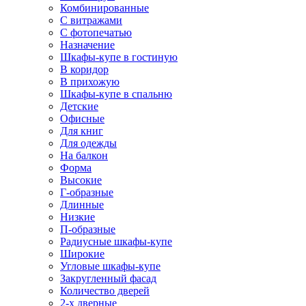
Комбинированные
С витражами
С фотопечатью
Назначение
Шкафы-купе в гостиную
В коридор
В прихожую
Шкафы-купе в спальню
Детские
Офисные
Для книг
Для одежды
На балкон
Форма
Высокие
Г-образные
Длинные
Низкие
П-образные
Радиусные шкафы-купе
Широкие
Угловые шкафы-купе
Закругленный фасад
Количество дверей
2-х дверные