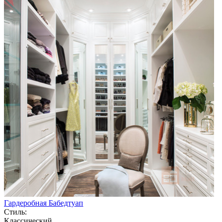
Гардеробная Бабедтуап
Стиль:
Классический