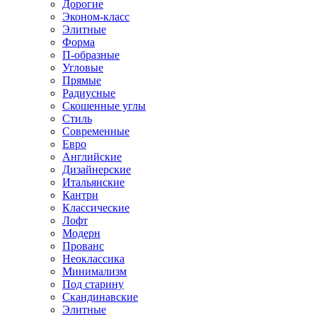
Дорогие
Эконом-класс
Элитные
Форма
П-образные
Угловые
Прямые
Радиусные
Скошенные углы
Стиль
Современные
Евро
Английские
Дизайнерские
Итальянские
Кантри
Классические
Лофт
Модерн
Прованс
Неоклассика
Минимализм
Под старину
Скандинавские
Элитные