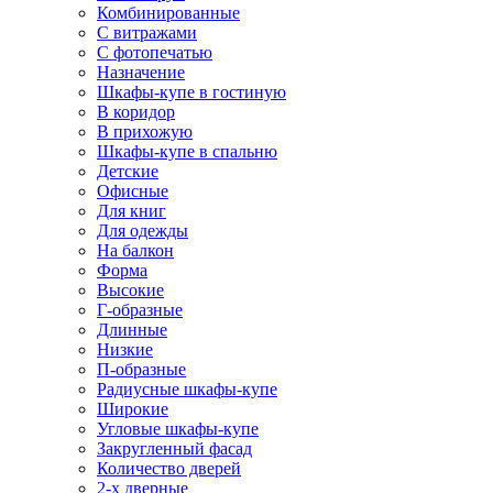
Комбинированные
С витражами
С фотопечатью
Назначение
Шкафы-купе в гостиную
В коридор
В прихожую
Шкафы-купе в спальню
Детские
Офисные
Для книг
Для одежды
На балкон
Форма
Высокие
Г-образные
Длинные
Низкие
П-образные
Радиусные шкафы-купе
Широкие
Угловые шкафы-купе
Закругленный фасад
Количество дверей
2-х дверные