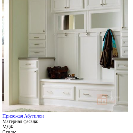
Прихожая Абутилон
Материал фасада:
МДФ
Стиль: