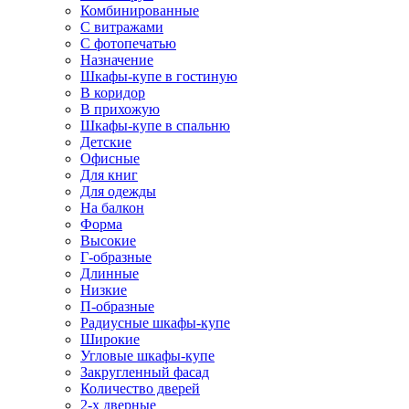
Комбинированные
С витражами
С фотопечатью
Назначение
Шкафы-купе в гостиную
В коридор
В прихожую
Шкафы-купе в спальню
Детские
Офисные
Для книг
Для одежды
На балкон
Форма
Высокие
Г-образные
Длинные
Низкие
П-образные
Радиусные шкафы-купе
Широкие
Угловые шкафы-купе
Закругленный фасад
Количество дверей
2-х дверные