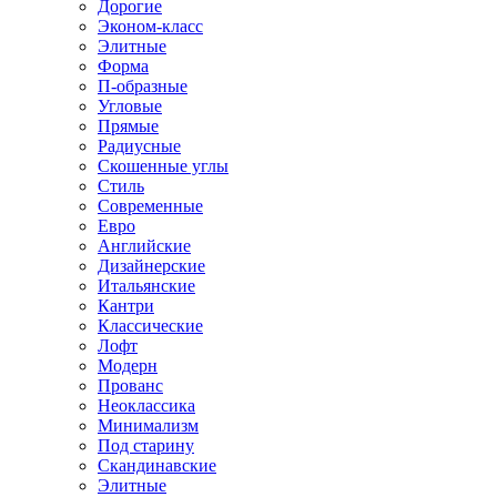
Дорогие
Эконом-класс
Элитные
Форма
П-образные
Угловые
Прямые
Радиусные
Скошенные углы
Стиль
Современные
Евро
Английские
Дизайнерские
Итальянские
Кантри
Классические
Лофт
Модерн
Прованс
Неоклассика
Минимализм
Под старину
Скандинавские
Элитные