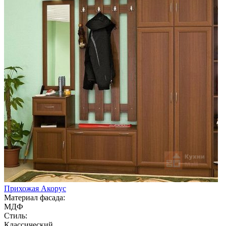
Прихожая Акорус
Материал фасада:
МДФ
Стиль:
Классический