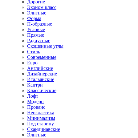
Дорогие
Эконом-класс
Элитные
Форма
П-образные
Угловые
Прямые
Радиусные
Скошенные углы
Стиль
Современные
Евро
Английские
Дизайнерские
Итальянские
Кантри
Классические
Лофт
Модерн
Прованс
Неоклассика
Минимализм
Под старину
Скандинавские
Элитные