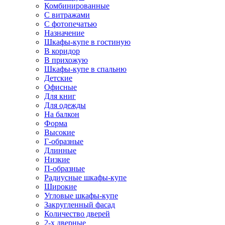
Комбинированные
С витражами
С фотопечатью
Назначение
Шкафы-купе в гостиную
В коридор
В прихожую
Шкафы-купе в спальню
Детские
Офисные
Для книг
Для одежды
На балкон
Форма
Высокие
Г-образные
Длинные
Низкие
П-образные
Радиусные шкафы-купе
Широкие
Угловые шкафы-купе
Закругленный фасад
Количество дверей
2-х дверные