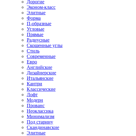
Дорогие
Эконом-класс
Элитные
Форма
П-образные
Угловые
Прямые
Радиусные
Скошенные углы
Стиль
Современные
Евро
Английские
Дизайнерские
Итальянские
Кантри
Классические
Лофт
Модерн
Прованс
Неоклассика
Минимализм
Под старину
Скандинавские
Элитные