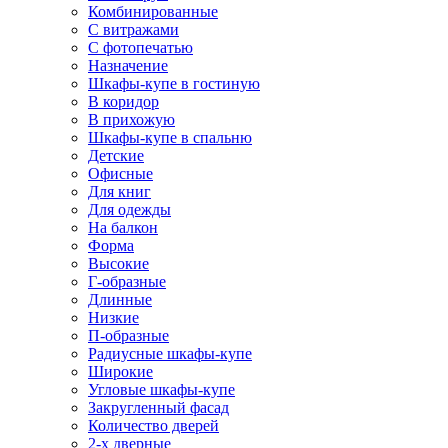
Комбинированные
С витражами
С фотопечатью
Назначение
Шкафы-купе в гостиную
В коридор
В прихожую
Шкафы-купе в спальню
Детские
Офисные
Для книг
Для одежды
На балкон
Форма
Высокие
Г-образные
Длинные
Низкие
П-образные
Радиусные шкафы-купе
Широкие
Угловые шкафы-купе
Закругленный фасад
Количество дверей
2-х дверные