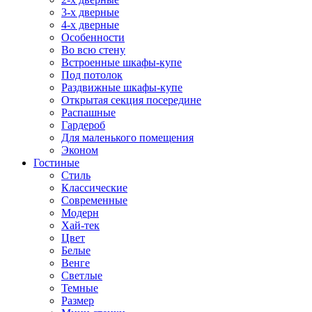
3-х дверные
4-х дверные
Особенности
Во всю стену
Встроенные шкафы-купе
Под потолок
Раздвижные шкафы-купе
Открытая секция посередине
Распашные
Гардероб
Для маленького помещения
Эконом
Гостиные
Стиль
Классические
Современные
Модерн
Хай-тек
Цвет
Белые
Венге
Светлые
Темные
Размер