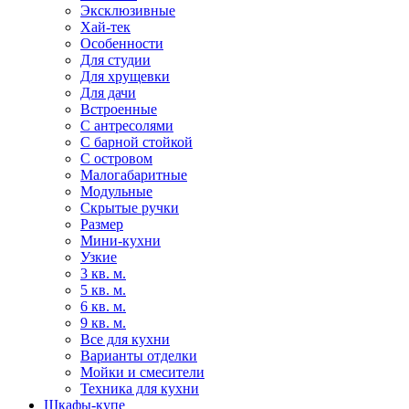
Эксклюзивные
Хай-тек
Особенности
Для студии
Для хрущевки
Для дачи
Встроенные
С антресолями
С барной стойкой
С островом
Малогабаритные
Модульные
Скрытые ручки
Размер
Мини-кухни
Узкие
3 кв. м.
5 кв. м.
6 кв. м.
9 кв. м.
Все для кухни
Варианты отделки
Мойки и смесители
Техника для кухни
Шкафы-купе