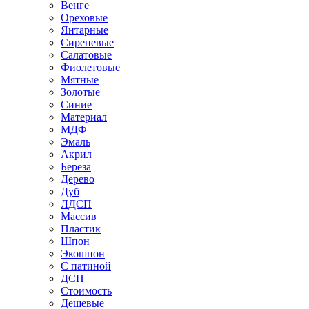
Венге
Ореховые
Янтарные
Сиреневые
Салатовые
Фиолетовые
Мятные
Золотые
Синие
Материал
МДФ
Эмаль
Акрил
Береза
Дерево
Дуб
ЛДСП
Массив
Пластик
Шпон
Экошпон
С патиной
ДСП
Стоимость
Дешевые