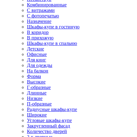
Комбинированные
С витражами
С фотопечатью
Назначение
Шкафы-купе в гостиную
В коридор
В прихожую
Шкафы-купе в спальню
Детские
Офисные
Для книг
Для одежды
На балкон
Форма
Высокие
Г-образные
Длинные
Низкие
П-образные
Радиусные шкафы-купе
Широкие
Угловые шкафы-купе
Закругленный фасад
Количество дверей
2-х дверные