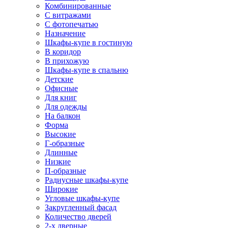
Комбинированные
С витражами
С фотопечатью
Назначение
Шкафы-купе в гостиную
В коридор
В прихожую
Шкафы-купе в спальню
Детские
Офисные
Для книг
Для одежды
На балкон
Форма
Высокие
Г-образные
Длинные
Низкие
П-образные
Радиусные шкафы-купе
Широкие
Угловые шкафы-купе
Закругленный фасад
Количество дверей
2-х дверные