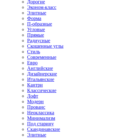
Дорогие
Эконом-класс
Элитные
Форма
П-образные
Угловые
Прямые
Радиусные
Скошенные углы
Стиль
Современные
Евро
Английские
Дизайнерские
Итальянские
Кантри
Классические
Лофт
Модерн
Прованс
Неоклассика
Минимализм
Под старину
Скандинавские
Элитные