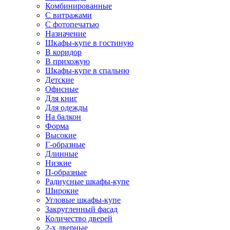
Комбинированные
С витражами
С фотопечатью
Назначение
Шкафы-купе в гостиную
В коридор
В прихожую
Шкафы-купе в спальню
Детские
Офисные
Для книг
Для одежды
На балкон
Форма
Высокие
Г-образные
Длинные
Низкие
П-образные
Радиусные шкафы-купе
Широкие
Угловые шкафы-купе
Закругленный фасад
Количество дверей
2-х дверные