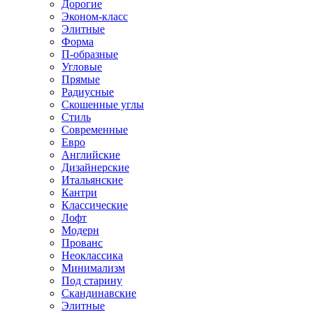
Дорогие
Эконом-класс
Элитные
Форма
П-образные
Угловые
Прямые
Радиусные
Скошенные углы
Стиль
Современные
Евро
Английские
Дизайнерские
Итальянские
Кантри
Классические
Лофт
Модерн
Прованс
Неоклассика
Минимализм
Под старину
Скандинавские
Элитные