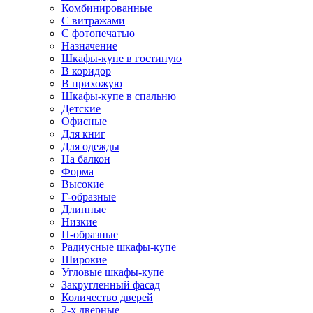
Комбинированные
С витражами
С фотопечатью
Назначение
Шкафы-купе в гостиную
В коридор
В прихожую
Шкафы-купе в спальню
Детские
Офисные
Для книг
Для одежды
На балкон
Форма
Высокие
Г-образные
Длинные
Низкие
П-образные
Радиусные шкафы-купе
Широкие
Угловые шкафы-купе
Закругленный фасад
Количество дверей
2-х дверные