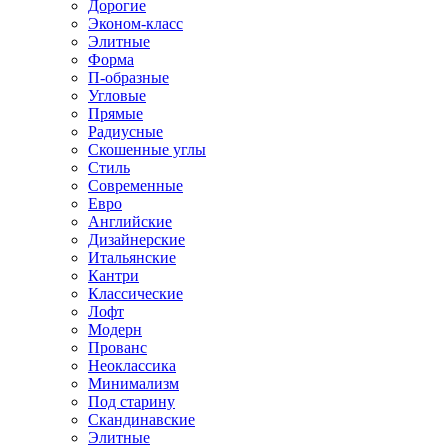
Дорогие
Эконом-класс
Элитные
Форма
П-образные
Угловые
Прямые
Радиусные
Скошенные углы
Стиль
Современные
Евро
Английские
Дизайнерские
Итальянские
Кантри
Классические
Лофт
Модерн
Прованс
Неоклассика
Минимализм
Под старину
Скандинавские
Элитные