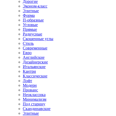
Дорогие
Эконом-класс
Элитные
Форма
П-образные
Угловые
Прямые
Радиусные
Скошенные углы
Стиль
Современные
Евро
Английские
Дизайнерские
Итальянские
Кантри
Классические
Лофт
Модерн
Прованс
Неоклассика
Минимализм
Под старину
Скандинавские
Элитные