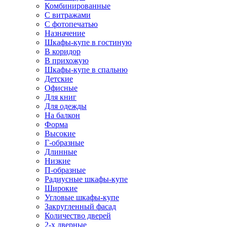
Комбинированные
С витражами
С фотопечатью
Назначение
Шкафы-купе в гостиную
В коридор
В прихожую
Шкафы-купе в спальню
Детские
Офисные
Для книг
Для одежды
На балкон
Форма
Высокие
Г-образные
Длинные
Низкие
П-образные
Радиусные шкафы-купе
Широкие
Угловые шкафы-купе
Закругленный фасад
Количество дверей
2-х дверные