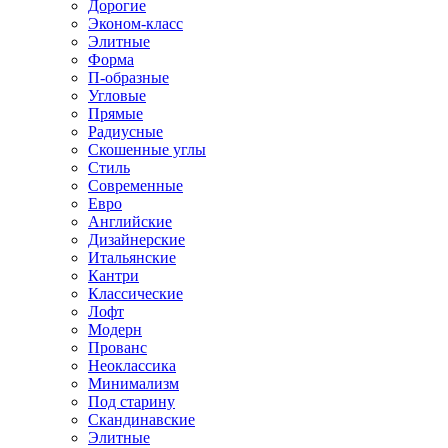
Дорогие
Эконом-класс
Элитные
Форма
П-образные
Угловые
Прямые
Радиусные
Скошенные углы
Стиль
Современные
Евро
Английские
Дизайнерские
Итальянские
Кантри
Классические
Лофт
Модерн
Прованс
Неоклассика
Минимализм
Под старину
Скандинавские
Элитные