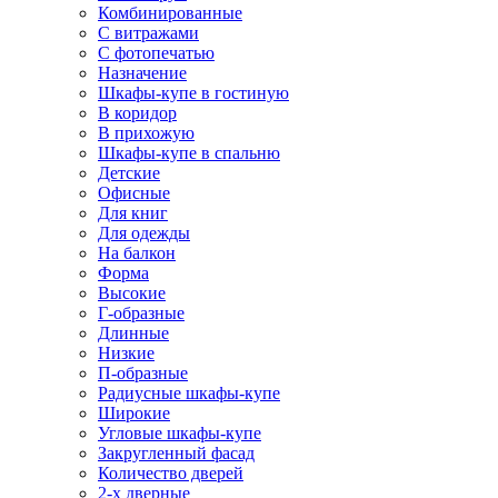
Комбинированные
С витражами
С фотопечатью
Назначение
Шкафы-купе в гостиную
В коридор
В прихожую
Шкафы-купе в спальню
Детские
Офисные
Для книг
Для одежды
На балкон
Форма
Высокие
Г-образные
Длинные
Низкие
П-образные
Радиусные шкафы-купе
Широкие
Угловые шкафы-купе
Закругленный фасад
Количество дверей
2-х дверные