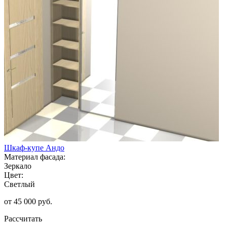
Шкаф-купе Андо
Материал фасада:
Зеркало
Цвет:
Светлый
от 45 000 руб.
Рассчитать