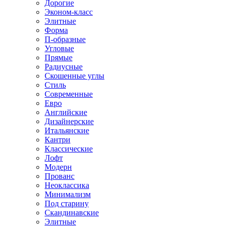
Дорогие
Эконом-класс
Элитные
Форма
П-образные
Угловые
Прямые
Радиусные
Скошенные углы
Стиль
Современные
Евро
Английские
Дизайнерские
Итальянские
Кантри
Классические
Лофт
Модерн
Прованс
Неоклассика
Минимализм
Под старину
Скандинавские
Элитные