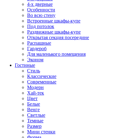
4-х дверные
Особенности
Во всю стену
Встроенные шкафы-купе
Под потолок
Раздвижные шкафы-купе
Открытая секция посередине
Распашные
Гардероб
Для маленького помещения
Эконом
Гостиные
Стиль
Классические
Современные
Модерн
Хай-тек
Цвет
Белые
Венге
Светлые
Темные
Размер
Мини стенки
Форма