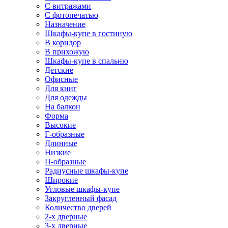
С витражами
С фотопечатью
Назначение
Шкафы-купе в гостиную
В коридор
В прихожую
Шкафы-купе в спальню
Детские
Офисные
Для книг
Для одежды
На балкон
Форма
Высокие
Г-образные
Длинные
Низкие
П-образные
Радиусные шкафы-купе
Широкие
Угловые шкафы-купе
Закругленный фасад
Количество дверей
2-х дверные
3-х дверные