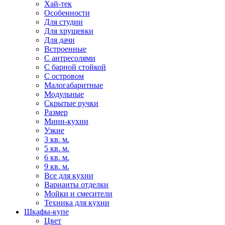
Хай-тек
Особенности
Для студии
Для хрущевки
Для дачи
Встроенные
С антресолями
С барной стойкой
С островом
Малогабаритные
Модульные
Скрытые ручки
Размер
Мини-кухни
Узкие
3 кв. м.
5 кв. м.
6 кв. м.
9 кв. м.
Все для кухни
Варианты отделки
Мойки и смесители
Техника для кухни
Шкафы-купе
Цвет