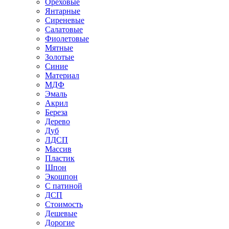
Ореховые
Янтарные
Сиреневые
Салатовые
Фиолетовые
Мятные
Золотые
Синие
Материал
МДФ
Эмаль
Акрил
Береза
Дерево
Дуб
ЛДСП
Массив
Пластик
Шпон
Экошпон
С патиной
ДСП
Стоимость
Дешевые
Дорогие