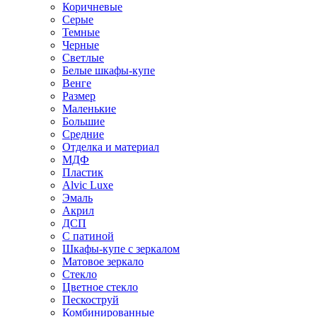
Коричневые
Серые
Темные
Черные
Светлые
Белые шкафы-купе
Венге
Размер
Маленькие
Большие
Средние
Отделка и материал
МДФ
Пластик
Alvic Luxe
Эмаль
Акрил
ДСП
С патиной
Шкафы-купе с зеркалом
Матовое зеркало
Стекло
Цветное стекло
Пескоструй
Комбинированные