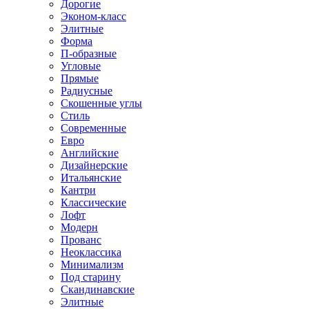
Дорогие
Эконом-класс
Элитные
Форма
П-образные
Угловые
Прямые
Радиусные
Скошенные углы
Стиль
Современные
Евро
Английские
Дизайнерские
Итальянские
Кантри
Классические
Лофт
Модерн
Прованс
Неоклассика
Минимализм
Под старину
Скандинавские
Элитные