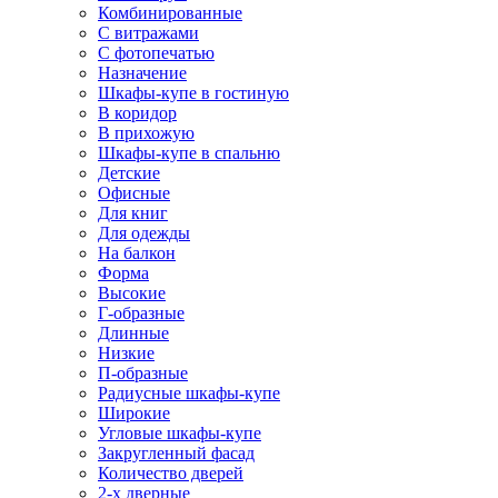
Комбинированные
С витражами
С фотопечатью
Назначение
Шкафы-купе в гостиную
В коридор
В прихожую
Шкафы-купе в спальню
Детские
Офисные
Для книг
Для одежды
На балкон
Форма
Высокие
Г-образные
Длинные
Низкие
П-образные
Радиусные шкафы-купе
Широкие
Угловые шкафы-купе
Закругленный фасад
Количество дверей
2-х дверные