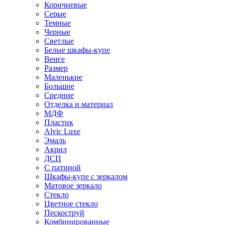
Коричневые
Серые
Темные
Черные
Светлые
Белые шкафы-купе
Венге
Размер
Маленькие
Большие
Средние
Отделка и материал
МДФ
Пластик
Alvic Luxe
Эмаль
Акрил
ДСП
С патиной
Шкафы-купе с зеркалом
Матовое зеркало
Стекло
Цветное стекло
Пескоструй
Комбинированные