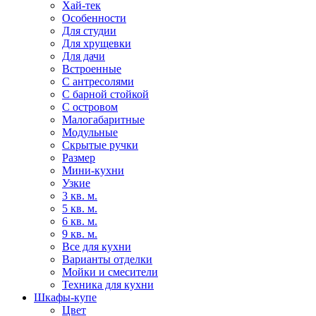
Хай-тек
Особенности
Для студии
Для хрущевки
Для дачи
Встроенные
С антресолями
С барной стойкой
С островом
Малогабаритные
Модульные
Скрытые ручки
Размер
Мини-кухни
Узкие
3 кв. м.
5 кв. м.
6 кв. м.
9 кв. м.
Все для кухни
Варианты отделки
Мойки и смесители
Техника для кухни
Шкафы-купе
Цвет