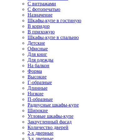
С витражами
С фотопечатью
Назначение
Шкафы-купе в гостиную
В коридор
В прихожую
Шкафы-купе в спальню
Детские
Офисные
Для книг
Для одежды
На балкон
Форма
Высокие
Г-образные
Длинные
Низкие
П-образные
Радиусные шкафы-купе
Широкие
Угловые шкафы-купе
Закругленный фасад
Количество дверей
2-х дверные
3-х дверные