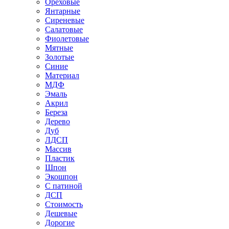
Ореховые
Янтарные
Сиреневые
Салатовые
Фиолетовые
Мятные
Золотые
Синие
Материал
МДФ
Эмаль
Акрил
Береза
Дерево
Дуб
ЛДСП
Массив
Пластик
Шпон
Экошпон
С патиной
ДСП
Стоимость
Дешевые
Дорогие