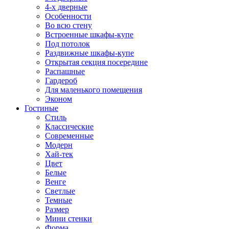
4-х дверные
Особенности
Во всю стену
Встроенные шкафы-купе
Под потолок
Раздвижные шкафы-купе
Открытая секция посередине
Распашные
Гардероб
Для маленького помещения
Эконом
Гостиные
Стиль
Классические
Современные
Модерн
Хай-тек
Цвет
Белые
Венге
Светлые
Темные
Размер
Мини стенки
Форма