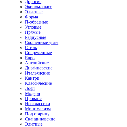
Дорогие
Эконом-класс
Элитные
Форма
П-образные
Угловые
Прямые
Радиусные
Скошенные углы
Стиль
Современные
Евро
Английские
Дизайнерские
Итальянские
Кантри
Классические
Лофт
Модерн
Прованс
Неоклассика
Минимализм
Под старину
Скандинавские
Элитные