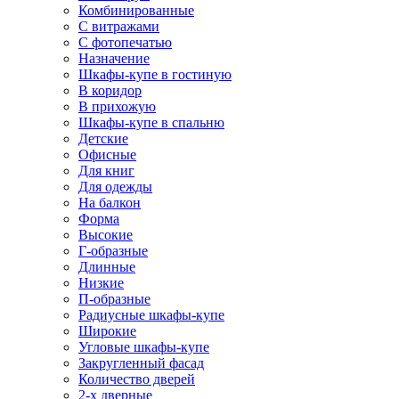
Комбинированные
С витражами
С фотопечатью
Назначение
Шкафы-купе в гостиную
В коридор
В прихожую
Шкафы-купе в спальню
Детские
Офисные
Для книг
Для одежды
На балкон
Форма
Высокие
Г-образные
Длинные
Низкие
П-образные
Радиусные шкафы-купе
Широкие
Угловые шкафы-купе
Закругленный фасад
Количество дверей
2-х дверные