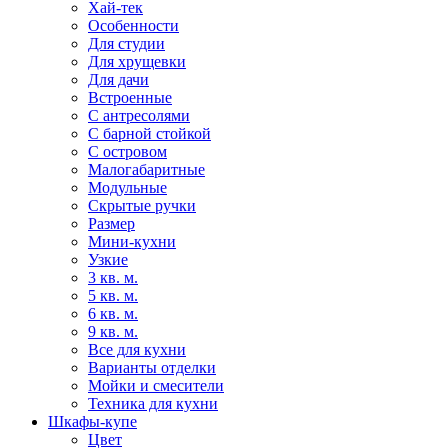
Хай-тек
Особенности
Для студии
Для хрущевки
Для дачи
Встроенные
С антресолями
С барной стойкой
С островом
Малогабаритные
Модульные
Скрытые ручки
Размер
Мини-кухни
Узкие
3 кв. м.
5 кв. м.
6 кв. м.
9 кв. м.
Все для кухни
Варианты отделки
Мойки и смесители
Техника для кухни
Шкафы-купе
Цвет