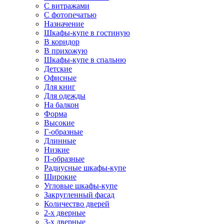
С витражами
С фотопечатью
Назначение
Шкафы-купе в гостиную
В коридор
В прихожую
Шкафы-купе в спальню
Детские
Офисные
Для книг
Для одежды
На балкон
Форма
Высокие
Г-образные
Длинные
Низкие
П-образные
Радиусные шкафы-купе
Широкие
Угловые шкафы-купе
Закругленный фасад
Количество дверей
2-х дверные
3-х дверные