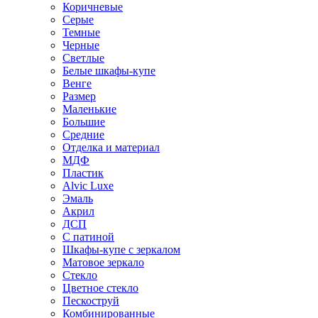
Коричневые
Серые
Темные
Черные
Светлые
Белые шкафы-купе
Венге
Размер
Маленькие
Большие
Средние
Отделка и материал
МДФ
Пластик
Alvic Luxe
Эмаль
Акрил
ДСП
С патиной
Шкафы-купе с зеркалом
Матовое зеркало
Стекло
Цветное стекло
Пескоструй
Комбинированные