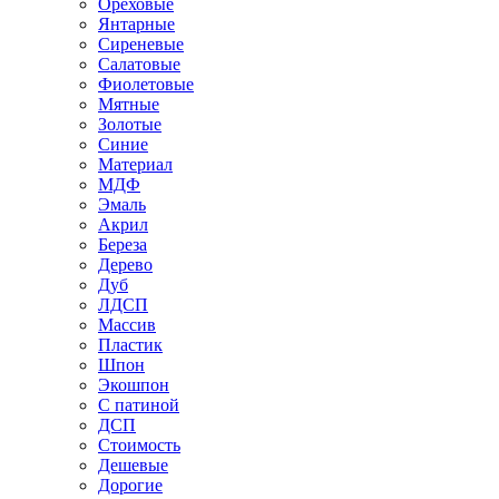
Ореховые
Янтарные
Сиреневые
Салатовые
Фиолетовые
Мятные
Золотые
Синие
Материал
МДФ
Эмаль
Акрил
Береза
Дерево
Дуб
ЛДСП
Массив
Пластик
Шпон
Экошпон
С патиной
ДСП
Стоимость
Дешевые
Дорогие