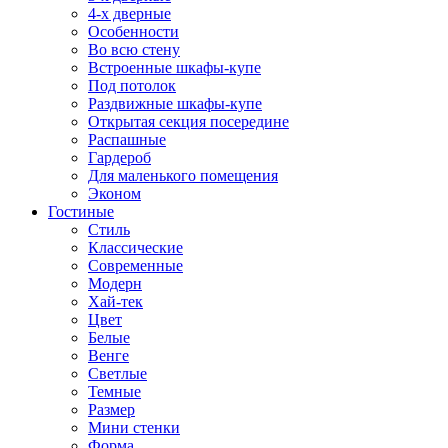
4-х дверные
Особенности
Во всю стену
Встроенные шкафы-купе
Под потолок
Раздвижные шкафы-купе
Открытая секция посередине
Распашные
Гардероб
Для маленького помещения
Эконом
Гостиные
Стиль
Классические
Современные
Модерн
Хай-тек
Цвет
Белые
Венге
Светлые
Темные
Размер
Мини стенки
Форма