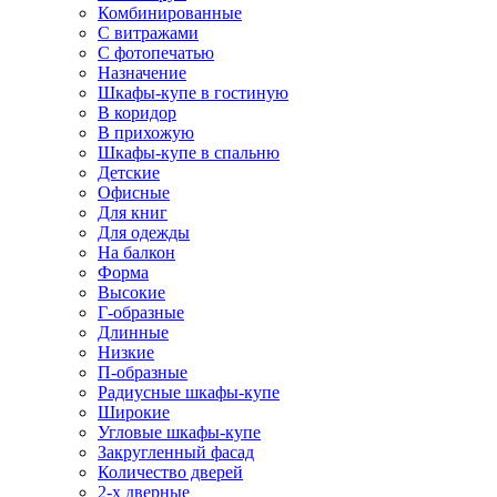
Комбинированные
С витражами
С фотопечатью
Назначение
Шкафы-купе в гостиную
В коридор
В прихожую
Шкафы-купе в спальню
Детские
Офисные
Для книг
Для одежды
На балкон
Форма
Высокие
Г-образные
Длинные
Низкие
П-образные
Радиусные шкафы-купе
Широкие
Угловые шкафы-купе
Закругленный фасад
Количество дверей
2-х дверные