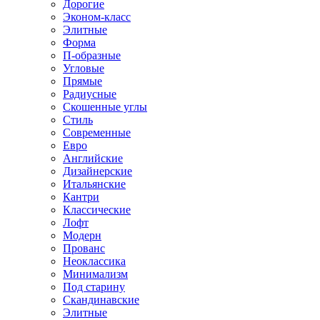
Дорогие
Эконом-класс
Элитные
Форма
П-образные
Угловые
Прямые
Радиусные
Скошенные углы
Стиль
Современные
Евро
Английские
Дизайнерские
Итальянские
Кантри
Классические
Лофт
Модерн
Прованс
Неоклассика
Минимализм
Под старину
Скандинавские
Элитные