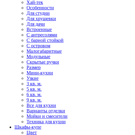
Хай-тек
Особенности
Для студии
Для хрущевки
Для дачи
Встроенные
С антресолями
С барной стойкой
С островом
Малогабаритные
Модульные
Скрытые ручки
Размер
Мини-кухни
Узкие
3 кв. м.
5 кв. м.
6 кв. м.
9 кв. м.
Все для кухни
Варианты отделки
Мойки и смесители
Техника для кухни
Шкафы-купе
Цвет