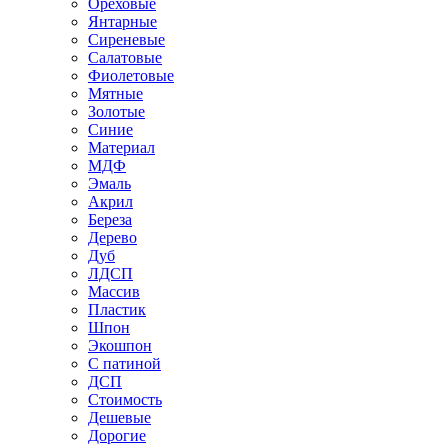
Ореховые
Янтарные
Сиреневые
Салатовые
Фиолетовые
Мятные
Золотые
Синие
Материал
МДФ
Эмаль
Акрил
Береза
Дерево
Дуб
ЛДСП
Массив
Пластик
Шпон
Экошпон
С патиной
ДСП
Стоимость
Дешевые
Дорогие