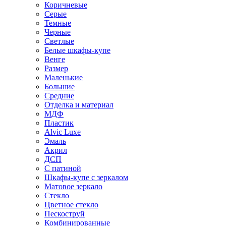
Коричневые
Серые
Темные
Черные
Светлые
Белые шкафы-купе
Венге
Размер
Маленькие
Большие
Средние
Отделка и материал
МДФ
Пластик
Alvic Luxe
Эмаль
Акрил
ДСП
С патиной
Шкафы-купе с зеркалом
Матовое зеркало
Стекло
Цветное стекло
Пескоструй
Комбинированные