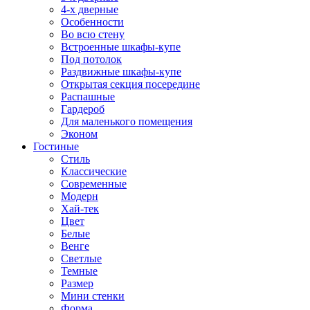
4-х дверные
Особенности
Во всю стену
Встроенные шкафы-купе
Под потолок
Раздвижные шкафы-купе
Открытая секция посередине
Распашные
Гардероб
Для маленького помещения
Эконом
Гостиные
Стиль
Классические
Современные
Модерн
Хай-тек
Цвет
Белые
Венге
Светлые
Темные
Размер
Мини стенки
Форма