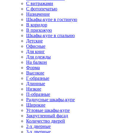
С витражами
С фотопечатью
Назначение
Шкафы-купе в гостиную
В коридор
В прихожую
Шкафы-купе в спальню
Детские
Офисные
Для книг
Для одежды
На балкон
Форма
Высокие
Г-образные
Длинные
Низкие
П-образные
Радиусные шкафы-купе
Широкие
Угловые шкафы-купе
Закругленный фасад
Количество дверей
2-х дверные
3-х дверные