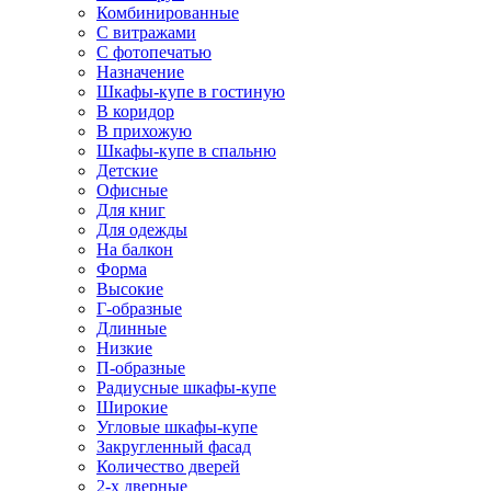
Комбинированные
С витражами
С фотопечатью
Назначение
Шкафы-купе в гостиную
В коридор
В прихожую
Шкафы-купе в спальню
Детские
Офисные
Для книг
Для одежды
На балкон
Форма
Высокие
Г-образные
Длинные
Низкие
П-образные
Радиусные шкафы-купе
Широкие
Угловые шкафы-купе
Закругленный фасад
Количество дверей
2-х дверные