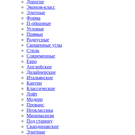
Дорогие
Эконом-класс
Элитные
Форма
П-образные
Угловые
Прямые
Радиусные
Скошенные углы
Стиль
Современные
Евро
Английские
Дизайнерские
Итальянские
Кантри
Классические
Лофт
Модерн
Прованс
Неоклассика
Минимализм
Под старину
Скандинавские
Элитные