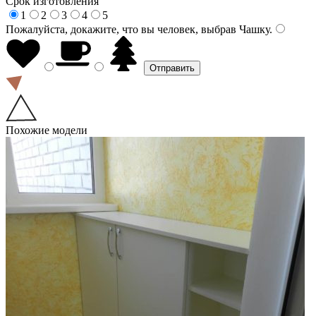
Срок изготовления
1
2
3
4
5
Пожалуйста, докажите, что вы человек, выбрав
Чашку
.
Похожие модели