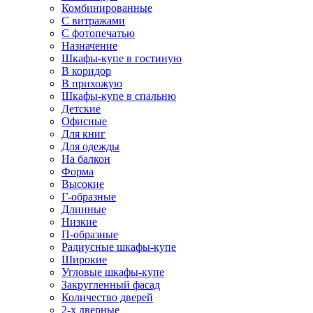
Комбинированные
С витражами
С фотопечатью
Назначение
Шкафы-купе в гостиную
В коридор
В прихожую
Шкафы-купе в спальню
Детские
Офисные
Для книг
Для одежды
На балкон
Форма
Высокие
Г-образные
Длинные
Низкие
П-образные
Радиусные шкафы-купе
Широкие
Угловые шкафы-купе
Закругленный фасад
Количество дверей
2-х дверные