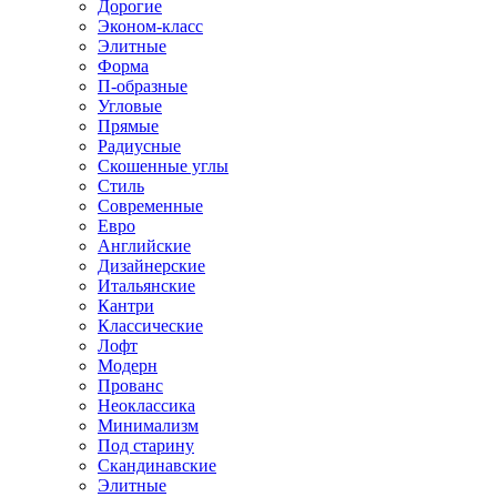
Дорогие
Эконом-класс
Элитные
Форма
П-образные
Угловые
Прямые
Радиусные
Скошенные углы
Стиль
Современные
Евро
Английские
Дизайнерские
Итальянские
Кантри
Классические
Лофт
Модерн
Прованс
Неоклассика
Минимализм
Под старину
Скандинавские
Элитные