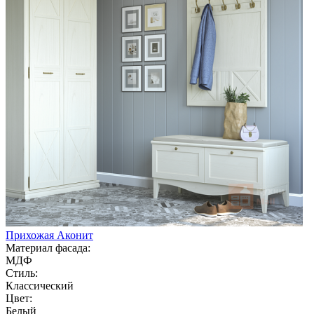
Прихожая Аконит
Материал фасада:
МДФ
Стиль:
Классический
Цвет:
Белый