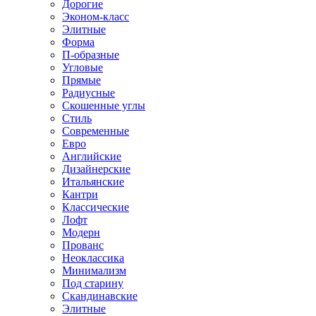
Дорогие
Эконом-класс
Элитные
Форма
П-образные
Угловые
Прямые
Радиусные
Скошенные углы
Стиль
Современные
Евро
Английские
Дизайнерские
Итальянские
Кантри
Классические
Лофт
Модерн
Прованс
Неоклассика
Минимализм
Под старину
Скандинавские
Элитные