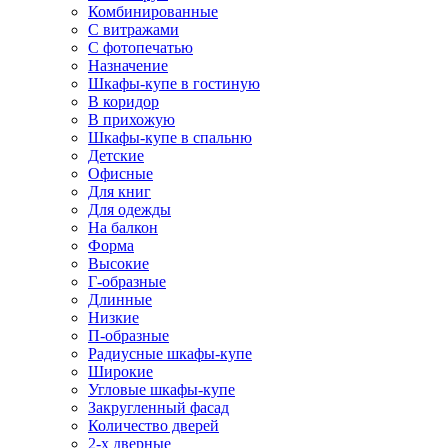
Комбинированные
С витражами
С фотопечатью
Назначение
Шкафы-купе в гостиную
В коридор
В прихожую
Шкафы-купе в спальню
Детские
Офисные
Для книг
Для одежды
На балкон
Форма
Высокие
Г-образные
Длинные
Низкие
П-образные
Радиусные шкафы-купе
Широкие
Угловые шкафы-купе
Закругленный фасад
Количество дверей
2-х дверные