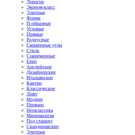
Дорогие
Эконом-класс
Элитные
Форма
П-образные
Угловые
Прямые
Радиусные
Скошенные углы
Стиль
Современные
Евро
Английские
Дизайнерские
Итальянские
Кантри
Классические
Лофт
Модерн
Прованс
Неоклассика
Минимализм
Под старину
Скандинавские
Элитные