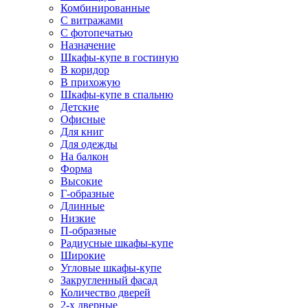
Комбинированные
С витражами
С фотопечатью
Назначение
Шкафы-купе в гостиную
В коридор
В прихожую
Шкафы-купе в спальню
Детские
Офисные
Для книг
Для одежды
На балкон
Форма
Высокие
Г-образные
Длинные
Низкие
П-образные
Радиусные шкафы-купе
Широкие
Угловые шкафы-купе
Закругленный фасад
Количество дверей
2-х дверные