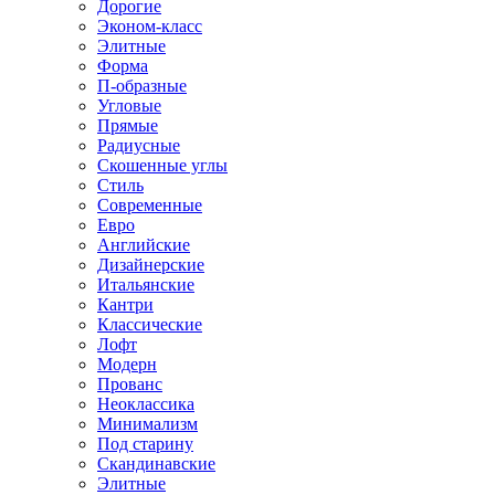
Дорогие
Эконом-класс
Элитные
Форма
П-образные
Угловые
Прямые
Радиусные
Скошенные углы
Стиль
Современные
Евро
Английские
Дизайнерские
Итальянские
Кантри
Классические
Лофт
Модерн
Прованс
Неоклассика
Минимализм
Под старину
Скандинавские
Элитные