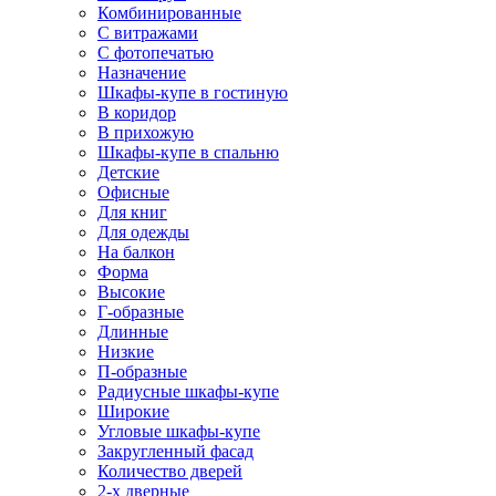
Комбинированные
С витражами
С фотопечатью
Назначение
Шкафы-купе в гостиную
В коридор
В прихожую
Шкафы-купе в спальню
Детские
Офисные
Для книг
Для одежды
На балкон
Форма
Высокие
Г-образные
Длинные
Низкие
П-образные
Радиусные шкафы-купе
Широкие
Угловые шкафы-купе
Закругленный фасад
Количество дверей
2-х дверные