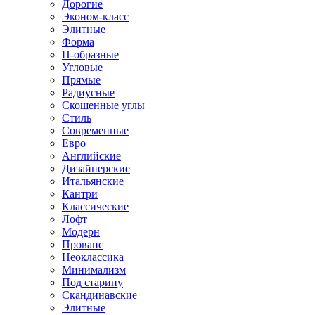
Дорогие
Эконом-класс
Элитные
Форма
П-образные
Угловые
Прямые
Радиусные
Скошенные углы
Стиль
Современные
Евро
Английские
Дизайнерские
Итальянские
Кантри
Классические
Лофт
Модерн
Прованс
Неоклассика
Минимализм
Под старину
Скандинавские
Элитные