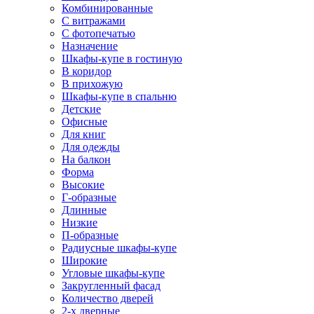
Комбинированные
С витражами
С фотопечатью
Назначение
Шкафы-купе в гостиную
В коридор
В прихожую
Шкафы-купе в спальню
Детские
Офисные
Для книг
Для одежды
На балкон
Форма
Высокие
Г-образные
Длинные
Низкие
П-образные
Радиусные шкафы-купе
Широкие
Угловые шкафы-купе
Закругленный фасад
Количество дверей
2-х дверные