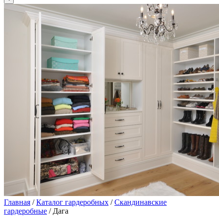
Главная
/
Каталог гардеробных
/
Скандинавские
гардеробные
/ Дага