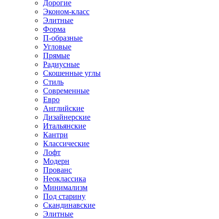
Дорогие
Эконом-класс
Элитные
Форма
П-образные
Угловые
Прямые
Радиусные
Скошенные углы
Стиль
Современные
Евро
Английские
Дизайнерские
Итальянские
Кантри
Классические
Лофт
Модерн
Прованс
Неоклассика
Минимализм
Под старину
Скандинавские
Элитные