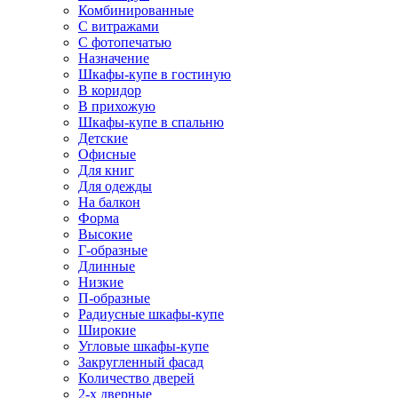
Комбинированные
С витражами
С фотопечатью
Назначение
Шкафы-купе в гостиную
В коридор
В прихожую
Шкафы-купе в спальню
Детские
Офисные
Для книг
Для одежды
На балкон
Форма
Высокие
Г-образные
Длинные
Низкие
П-образные
Радиусные шкафы-купе
Широкие
Угловые шкафы-купе
Закругленный фасад
Количество дверей
2-х дверные