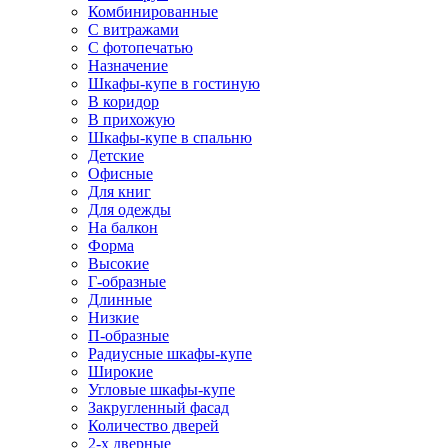
Комбинированные
С витражами
С фотопечатью
Назначение
Шкафы-купе в гостиную
В коридор
В прихожую
Шкафы-купе в спальню
Детские
Офисные
Для книг
Для одежды
На балкон
Форма
Высокие
Г-образные
Длинные
Низкие
П-образные
Радиусные шкафы-купе
Широкие
Угловые шкафы-купе
Закругленный фасад
Количество дверей
2-х дверные