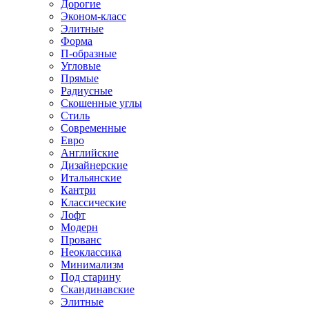
Дорогие
Эконом-класс
Элитные
Форма
П-образные
Угловые
Прямые
Радиусные
Скошенные углы
Стиль
Современные
Евро
Английские
Дизайнерские
Итальянские
Кантри
Классические
Лофт
Модерн
Прованс
Неоклассика
Минимализм
Под старину
Скандинавские
Элитные