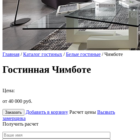
Главная
/
Каталог гостиных
/
Белые гостиные
/ Чимботе
Гостинная Чимботе
Цена:
от 40 000
руб.
Добавить в корзину
Расчет цены
Вызвать
Заказать
замерщика
Получить расчет