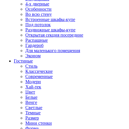
4-х дверные
Особенности
Во всю стену
Встроенные шкафы-купе
Под потолок
Раздвижные шкафы-купе
Открытая секция посередине
Распашные
Гардероб
Для маленького помещения
Эконом
Гостиные
Стиль
Классические
Современные
Модерн
Хай-тек
Цвет
Белые
Венге
Светлые
Темные
Размер
Мини стенки
Форма