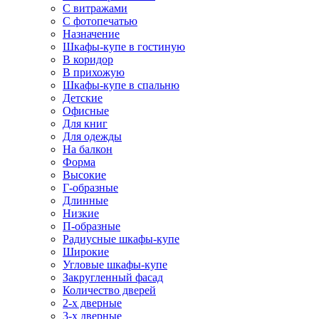
С витражами
С фотопечатью
Назначение
Шкафы-купе в гостиную
В коридор
В прихожую
Шкафы-купе в спальню
Детские
Офисные
Для книг
Для одежды
На балкон
Форма
Высокие
Г-образные
Длинные
Низкие
П-образные
Радиусные шкафы-купе
Широкие
Угловые шкафы-купе
Закругленный фасад
Количество дверей
2-х дверные
3-х дверные