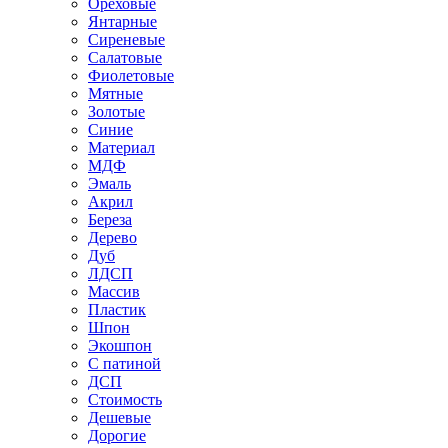
Ореховые
Янтарные
Сиреневые
Салатовые
Фиолетовые
Мятные
Золотые
Синие
Материал
МДФ
Эмаль
Акрил
Береза
Дерево
Дуб
ЛДСП
Массив
Пластик
Шпон
Экошпон
С патиной
ДСП
Стоимость
Дешевые
Дорогие