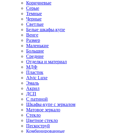
Коричневые
Серые
Темные
Черные
Светлые
Белые шкафы-купе
Венге
Размер
Маленькие
Большие
Средние
Отделка и материал
МДФ
Пластик
Alvic Luxe
Эмаль
Акрил
ДСП
С патиной
Шкафы-купе с зеркалом
Матовое зеркало
Стекло
Цветное стекло
Пескоструй
Комбинированные