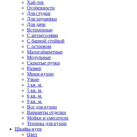
Хай-тек
Особенности
Для студии
Для хрущевки
Для дачи
Встроенные
С антресолями
С барной стойкой
С островом
Малогабаритные
Модульные
Скрытые ручки
Размер
Мини-кухни
Узкие
3 кв. м.
5 кв. м.
6 кв. м.
9 кв. м.
Все для кухни
Варианты отделки
Мойки и смесители
Техника для кухни
Шкафы-купе
Цвет