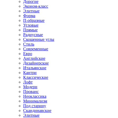
Дорогие
Эконом-класс
Элитные
Форма
П-образные
Угловые
Прямые
Радиусные
Скошенные углы
Стиль
Современные
Евро
Английские
Дизайнерские
Итальянские
Кантри
Классические
Лофт
Модерн
Прованс
Неоклассика
Минимализм
Под старину
Скандинавские
Элитные