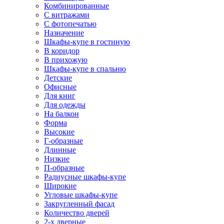
Комбинированные
С витражами
С фотопечатью
Назначение
Шкафы-купе в гостиную
В коридор
В прихожую
Шкафы-купе в спальню
Детские
Офисные
Для книг
Для одежды
На балкон
Форма
Высокие
Г-образные
Длинные
Низкие
П-образные
Радиусные шкафы-купе
Широкие
Угловые шкафы-купе
Закругленный фасад
Количество дверей
2-х дверные