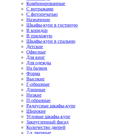
Комбинированные
С витражами
С фотопечатью
Назначение
Шкафы-купе в гостиную
В коридор
В прихожую
Шкафы-купе в спальню
Детские
Офисные
Для книг
Для одежды
На балкон
Форма
Высокие
Г-образные
Длинные
Низкие
П-образные
Радиусные шкафы-купе
Широкие
Угловые шкафы-купе
Закругленный фасад
Количество дверей
2-х дверные