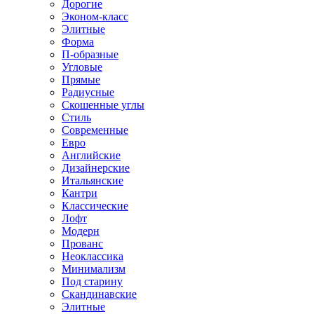
Дорогие
Эконом-класс
Элитные
Форма
П-образные
Угловые
Прямые
Радиусные
Скошенные углы
Стиль
Современные
Евро
Английские
Дизайнерские
Итальянские
Кантри
Классические
Лофт
Модерн
Прованс
Неоклассика
Минимализм
Под старину
Скандинавские
Элитные