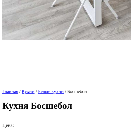
Главная
/
Кухни
/
Белые кухни
/ Босшебол
Кухня Босшебол
Цена: