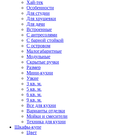
Хай-тек
Особенности
Для студии
Для хрущевки
Для дачи
Встроенные
С антресолями
С барной стойкой
С островом
Малогабаритные
Модульные
Скрытые ручки
Размер
Мини-кухни
Узкие
3 кв. м.
5 кв. м.
6 кв. м.
9 кв. м.
Все для кухни
Варианты отделки
Мойки и смесители
Техника для кухни
Шкафы-купе
Цвет