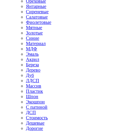
Ореховые
Янтарные
Сиреневые
Салатовые
Фиолетовые
Мятные
Золотые
Синие
Материал
МДФ
Эмаль
Акрил
Береза
Дерево
Дуб
ЛДСП
Массив
Пластик
Шпон
Экошпон
С патиной
ДСП
Стоимость
Дешевые
Дорогие