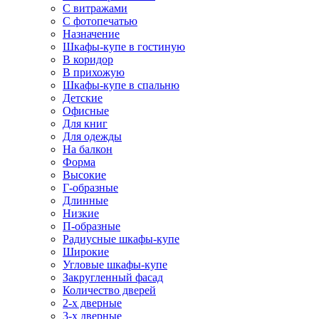
С витражами
С фотопечатью
Назначение
Шкафы-купе в гостиную
В коридор
В прихожую
Шкафы-купе в спальню
Детские
Офисные
Для книг
Для одежды
На балкон
Форма
Высокие
Г-образные
Длинные
Низкие
П-образные
Радиусные шкафы-купе
Широкие
Угловые шкафы-купе
Закругленный фасад
Количество дверей
2-х дверные
3-х дверные