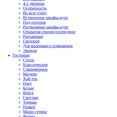
4-х дверные
Особенности
Во всю стену
Встроенные шкафы-купе
Под потолок
Раздвижные шкафы-купе
Открытая секция посередине
Распашные
Гардероб
Для маленького помещения
Эконом
Гостиные
Стиль
Классические
Современные
Модерн
Хай-тек
Цвет
Белые
Венге
Светлые
Темные
Размер
Мини стенки
Форма