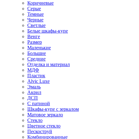
Коричневые
Серые
Темные
Черные
Светлые
Белые шкафы-купе
Венге
Размер
Маленькие
Большие
Средние
Отделка и материал
МДФ
Пластик
Alvic Luxe
Эмаль
Акрил
ДСП
С патиной
Шкафы-купе с зеркалом
Матовое зеркало
Стекло
Цветное стекло
Пескоструй
Комбинированные