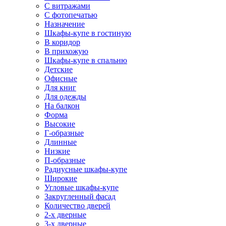
С витражами
С фотопечатью
Назначение
Шкафы-купе в гостиную
В коридор
В прихожую
Шкафы-купе в спальню
Детские
Офисные
Для книг
Для одежды
На балкон
Форма
Высокие
Г-образные
Длинные
Низкие
П-образные
Радиусные шкафы-купе
Широкие
Угловые шкафы-купе
Закругленный фасад
Количество дверей
2-х дверные
3-х дверные