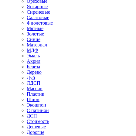
Ореховые
Янтарные
Сиреневые
Салатовые
Фиолетовые
Мятные
Золотые
Синие
Материал
МДФ
Эмаль
Акрил
Береза
Дерево
Дуб
ЛДСП
Массив
Пластик
Шпон
Экошпон
С патиной
ДСП
Стоимость
Дешевые
Дорогие