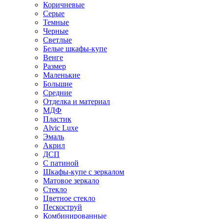
Коричневые
Серые
Темные
Черные
Светлые
Белые шкафы-купе
Венге
Размер
Маленькие
Большие
Средние
Отделка и материал
МДФ
Пластик
Alvic Luxe
Эмаль
Акрил
ДСП
С патиной
Шкафы-купе с зеркалом
Матовое зеркало
Стекло
Цветное стекло
Пескоструй
Комбинированные