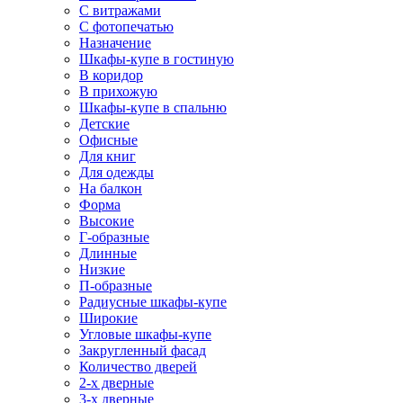
С витражами
С фотопечатью
Назначение
Шкафы-купе в гостиную
В коридор
В прихожую
Шкафы-купе в спальню
Детские
Офисные
Для книг
Для одежды
На балкон
Форма
Высокие
Г-образные
Длинные
Низкие
П-образные
Радиусные шкафы-купе
Широкие
Угловые шкафы-купе
Закругленный фасад
Количество дверей
2-х дверные
3-х дверные