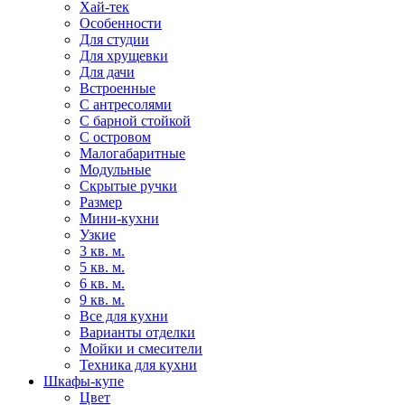
Хай-тек
Особенности
Для студии
Для хрущевки
Для дачи
Встроенные
С антресолями
С барной стойкой
С островом
Малогабаритные
Модульные
Скрытые ручки
Размер
Мини-кухни
Узкие
3 кв. м.
5 кв. м.
6 кв. м.
9 кв. м.
Все для кухни
Варианты отделки
Мойки и смесители
Техника для кухни
Шкафы-купе
Цвет