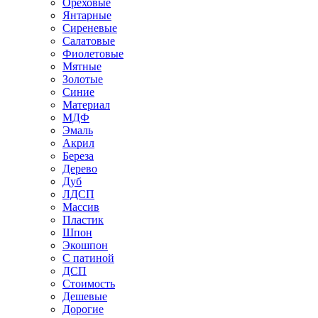
Ореховые
Янтарные
Сиреневые
Салатовые
Фиолетовые
Мятные
Золотые
Синие
Материал
МДФ
Эмаль
Акрил
Береза
Дерево
Дуб
ЛДСП
Массив
Пластик
Шпон
Экошпон
С патиной
ДСП
Стоимость
Дешевые
Дорогие