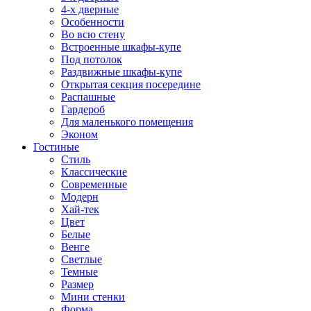
4-х дверные
Особенности
Во всю стену
Встроенные шкафы-купе
Под потолок
Раздвижные шкафы-купе
Открытая секция посередине
Распашные
Гардероб
Для маленького помещения
Эконом
Гостиные
Стиль
Классические
Современные
Модерн
Хай-тек
Цвет
Белые
Венге
Светлые
Темные
Размер
Мини стенки
Форма