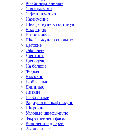
Комбинированные
С витражами
С фотопечатью
Назначение
Шкафы-купе в гостиную
В коридор
В прихожую
Шкафы-купе в спальню
Детские
Офисные
Для книг
Для одежды
На балкон
Форма
Высокие
Г-образные
Длинные
Низкие
П-образные
Радиусные шкафы-купе
Широкие
Угловые шкафы-купе
Закругленный фасад
Количество дверей
2-х дверные