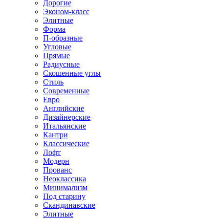
Дорогие
Эконом-класс
Элитные
Форма
П-образные
Угловые
Прямые
Радиусные
Скошенные углы
Стиль
Современные
Евро
Английские
Дизайнерские
Итальянские
Кантри
Классические
Лофт
Модерн
Прованс
Неоклассика
Минимализм
Под старину
Скандинавские
Элитные