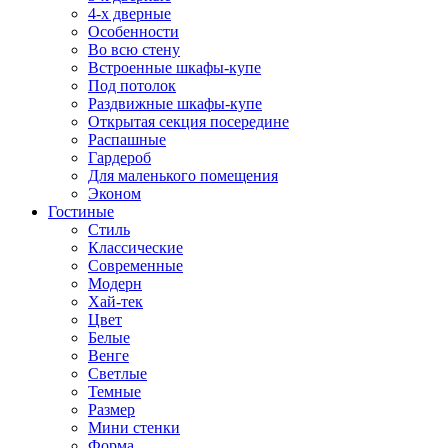
4-х дверные
Особенности
Во всю стену
Встроенные шкафы-купе
Под потолок
Раздвижные шкафы-купе
Открытая секция посередине
Распашные
Гардероб
Для маленького помещения
Эконом
Гостиные
Стиль
Классические
Современные
Модерн
Хай-тек
Цвет
Белые
Венге
Светлые
Темные
Размер
Мини стенки
Форма