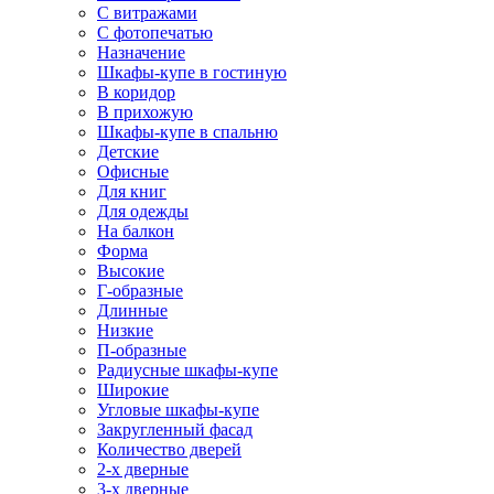
С витражами
С фотопечатью
Назначение
Шкафы-купе в гостиную
В коридор
В прихожую
Шкафы-купе в спальню
Детские
Офисные
Для книг
Для одежды
На балкон
Форма
Высокие
Г-образные
Длинные
Низкие
П-образные
Радиусные шкафы-купе
Широкие
Угловые шкафы-купе
Закругленный фасад
Количество дверей
2-х дверные
3-х дверные