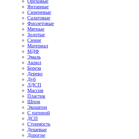
Ореховые
Янтарные
Сиреневые
Салатовые
Фиолетовые
Мятные
Золотые
Синие
Материал
МДФ
Эмаль
Акрил
Береза
Дерево
Дуб
ЛДСП
Массив
Пластик
Шпон
Экошпон
С патиной
ДСП
Стоимость
Дешевые
Дорогие