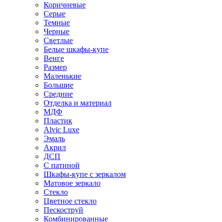
Коричневые
Серые
Темные
Черные
Светлые
Белые шкафы-купе
Венге
Размер
Маленькие
Большие
Средние
Отделка и материал
МДФ
Пластик
Alvic Luxe
Эмаль
Акрил
ДСП
С патиной
Шкафы-купе с зеркалом
Матовое зеркало
Стекло
Цветное стекло
Пескоструй
Комбинированные