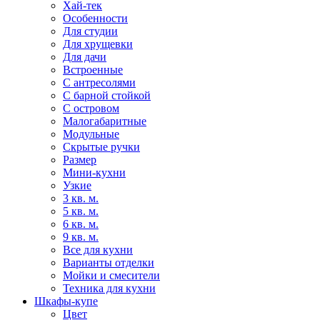
Хай-тек
Особенности
Для студии
Для хрущевки
Для дачи
Встроенные
С антресолями
С барной стойкой
С островом
Малогабаритные
Модульные
Скрытые ручки
Размер
Мини-кухни
Узкие
3 кв. м.
5 кв. м.
6 кв. м.
9 кв. м.
Все для кухни
Варианты отделки
Мойки и смесители
Техника для кухни
Шкафы-купе
Цвет