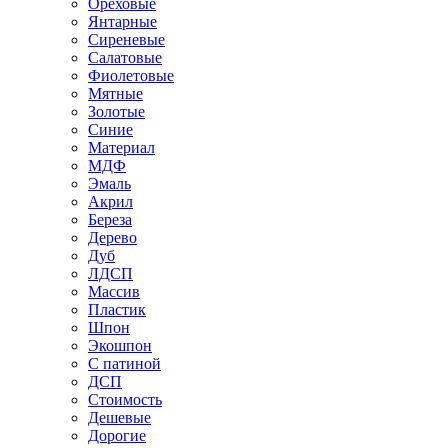
Ореховые
Янтарные
Сиреневые
Салатовые
Фиолетовые
Мятные
Золотые
Синие
Материал
МДФ
Эмаль
Акрил
Береза
Дерево
Дуб
ЛДСП
Массив
Пластик
Шпон
Экошпон
С патиной
ДСП
Стоимость
Дешевые
Дорогие