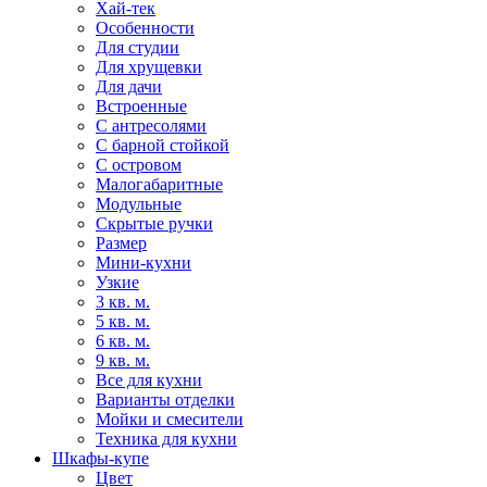
Хай-тек
Особенности
Для студии
Для хрущевки
Для дачи
Встроенные
С антресолями
С барной стойкой
С островом
Малогабаритные
Модульные
Скрытые ручки
Размер
Мини-кухни
Узкие
3 кв. м.
5 кв. м.
6 кв. м.
9 кв. м.
Все для кухни
Варианты отделки
Мойки и смесители
Техника для кухни
Шкафы-купе
Цвет