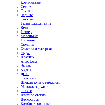
Коричневые
Серые
Темные
Черные
Светлые
Белые шкафы-купе
Венге
Размер
Маленькие
Большие
Средние
Отделка и материал
МДФ
Пластик
Alvic Luxe
Эмаль
Акрил
ДСП
С патиной
Шкафы-купе с зеркалом
Матовое зеркало
Стекло
Цветное стекло
Пескоструй
Комбинированные