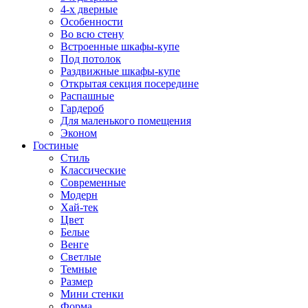
4-х дверные
Особенности
Во всю стену
Встроенные шкафы-купе
Под потолок
Раздвижные шкафы-купе
Открытая секция посередине
Распашные
Гардероб
Для маленького помещения
Эконом
Гостиные
Стиль
Классические
Современные
Модерн
Хай-тек
Цвет
Белые
Венге
Светлые
Темные
Размер
Мини стенки
Форма