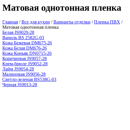
Матовая однотонная пленка
Главная
/
Все для кухни
/
Варианты отделки
/
Пленка ПВХ
/
Матовая однотонная пленка
Белая JS9029-28
Ваниль BS 2582G-03
Кожа Бежевая DM675-26
Кожа Белая DM676-26
Кожа Коньяк DN0715-26
Коричневая JS9057-28
Крем-брюле JS9052-28
Лайм JS9054-28
Малиновая JS9056-28
Светло-зеленая BS538G-03
Черная JS9013-28