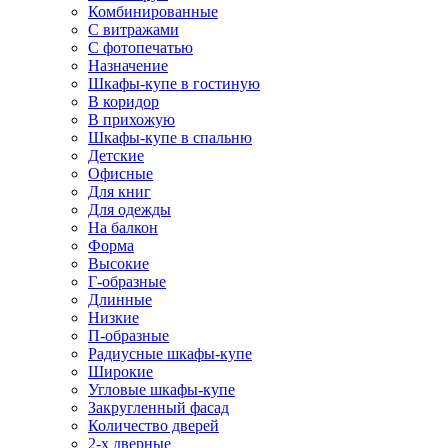
Комбинированные
С витражами
С фотопечатью
Назначение
Шкафы-купе в гостиную
В коридор
В прихожую
Шкафы-купе в спальню
Детские
Офисные
Для книг
Для одежды
На балкон
Форма
Высокие
Г-образные
Длинные
Низкие
П-образные
Радиусные шкафы-купе
Широкие
Угловые шкафы-купе
Закругленный фасад
Количество дверей
2-х дверные