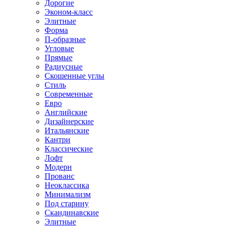
Дорогие
Эконом-класс
Элитные
Форма
П-образные
Угловые
Прямые
Радиусные
Скошенные углы
Стиль
Современные
Евро
Английские
Дизайнерские
Итальянские
Кантри
Классические
Лофт
Модерн
Прованс
Неоклассика
Минимализм
Под старину
Скандинавские
Элитные