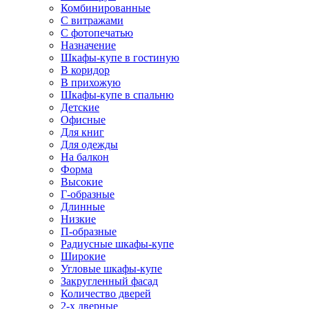
Комбинированные
С витражами
С фотопечатью
Назначение
Шкафы-купе в гостиную
В коридор
В прихожую
Шкафы-купе в спальню
Детские
Офисные
Для книг
Для одежды
На балкон
Форма
Высокие
Г-образные
Длинные
Низкие
П-образные
Радиусные шкафы-купе
Широкие
Угловые шкафы-купе
Закругленный фасад
Количество дверей
2-х дверные