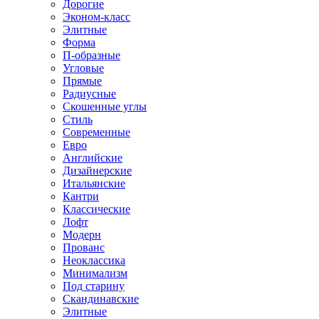
Дорогие
Эконом-класс
Элитные
Форма
П-образные
Угловые
Прямые
Радиусные
Скошенные углы
Стиль
Современные
Евро
Английские
Дизайнерские
Итальянские
Кантри
Классические
Лофт
Модерн
Прованс
Неоклассика
Минимализм
Под старину
Скандинавские
Элитные