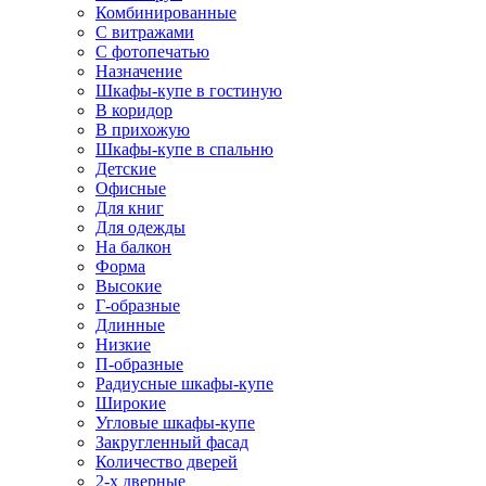
Комбинированные
С витражами
С фотопечатью
Назначение
Шкафы-купе в гостиную
В коридор
В прихожую
Шкафы-купе в спальню
Детские
Офисные
Для книг
Для одежды
На балкон
Форма
Высокие
Г-образные
Длинные
Низкие
П-образные
Радиусные шкафы-купе
Широкие
Угловые шкафы-купе
Закругленный фасад
Количество дверей
2-х дверные