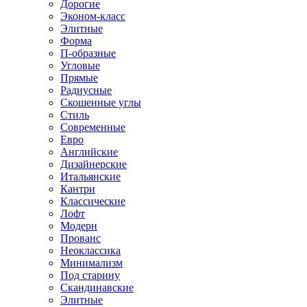
Дорогие
Эконом-класс
Элитные
Форма
П-образные
Угловые
Прямые
Радиусные
Скошенные углы
Стиль
Современные
Евро
Английские
Дизайнерские
Итальянские
Кантри
Классические
Лофт
Модерн
Прованс
Неоклассика
Минимализм
Под старину
Скандинавские
Элитные