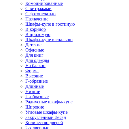
Комбинированные
С витражами
С фотопечатью
Назначение
Шкафы-купе в гостиную
В коридор
В прихожую
Шкафы-купе в спальню
Детские
Офисные
Для книг
Для одежды
На балкон
Форма
Высокие
Г-образные
Длинные
Низкие
П-образные
Радиусные шкафы-купе
Широкие
Угловые шкафы-купе
Закругленный фасад
Количество дверей
2-х дверные