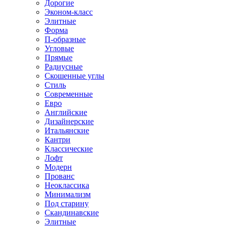
Дорогие
Эконом-класс
Элитные
Форма
П-образные
Угловые
Прямые
Радиусные
Скошенные углы
Стиль
Современные
Евро
Английские
Дизайнерские
Итальянские
Кантри
Классические
Лофт
Модерн
Прованс
Неоклассика
Минимализм
Под старину
Скандинавские
Элитные