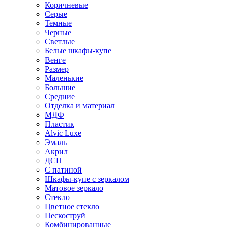
Коричневые
Серые
Темные
Черные
Светлые
Белые шкафы-купе
Венге
Размер
Маленькие
Большие
Средние
Отделка и материал
МДФ
Пластик
Alvic Luxe
Эмаль
Акрил
ДСП
С патиной
Шкафы-купе с зеркалом
Матовое зеркало
Стекло
Цветное стекло
Пескоструй
Комбинированные