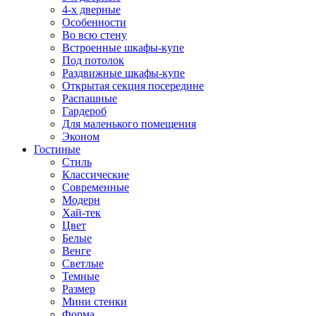
4-х дверные
Особенности
Во всю стену
Встроенные шкафы-купе
Под потолок
Раздвижные шкафы-купе
Открытая секция посередине
Распашные
Гардероб
Для маленького помещения
Эконом
Гостиные
Стиль
Классические
Современные
Модерн
Хай-тек
Цвет
Белые
Венге
Светлые
Темные
Размер
Мини стенки
Форма