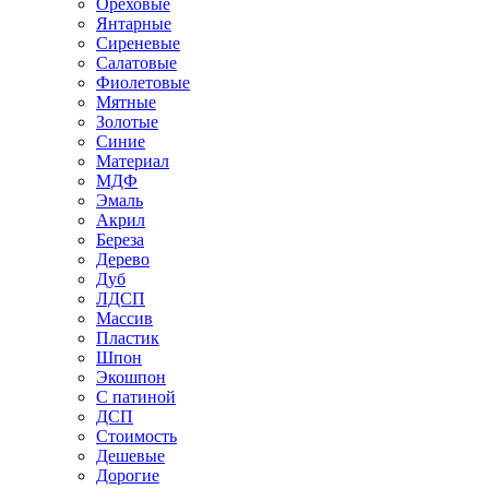
Ореховые
Янтарные
Сиреневые
Салатовые
Фиолетовые
Мятные
Золотые
Синие
Материал
МДФ
Эмаль
Акрил
Береза
Дерево
Дуб
ЛДСП
Массив
Пластик
Шпон
Экошпон
С патиной
ДСП
Стоимость
Дешевые
Дорогие