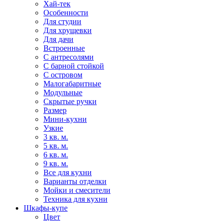
Хай-тек
Особенности
Для студии
Для хрущевки
Для дачи
Встроенные
С антресолями
С барной стойкой
С островом
Малогабаритные
Модульные
Скрытые ручки
Размер
Мини-кухни
Узкие
3 кв. м.
5 кв. м.
6 кв. м.
9 кв. м.
Все для кухни
Варианты отделки
Мойки и смесители
Техника для кухни
Шкафы-купе
Цвет