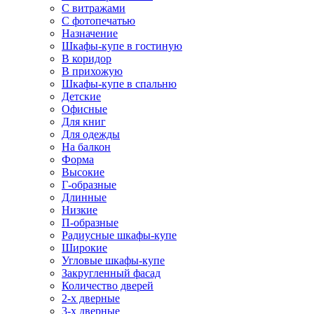
С витражами
С фотопечатью
Назначение
Шкафы-купе в гостиную
В коридор
В прихожую
Шкафы-купе в спальню
Детские
Офисные
Для книг
Для одежды
На балкон
Форма
Высокие
Г-образные
Длинные
Низкие
П-образные
Радиусные шкафы-купе
Широкие
Угловые шкафы-купе
Закругленный фасад
Количество дверей
2-х дверные
3-х дверные