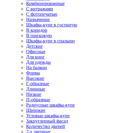
Комбинированные
С витражами
С фотопечатью
Назначение
Шкафы-купе в гостиную
В коридор
В прихожую
Шкафы-купе в спальню
Детские
Офисные
Для книг
Для одежды
На балкон
Форма
Высокие
Г-образные
Длинные
Низкие
П-образные
Радиусные шкафы-купе
Широкие
Угловые шкафы-купе
Закругленный фасад
Количество дверей
2-х дверные