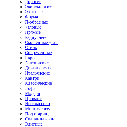
Дорогие
Эконом-класс
Элитные
Форма
П-образные
Угловые
Прямые
Радиусные
Скошенные углы
Стиль
Современные
Евро
Английские
Дизайнерские
Итальянские
Кантри
Классические
Лофт
Модерн
Прованс
Неоклассика
Минимализм
Под старину
Скандинавские
Элитные